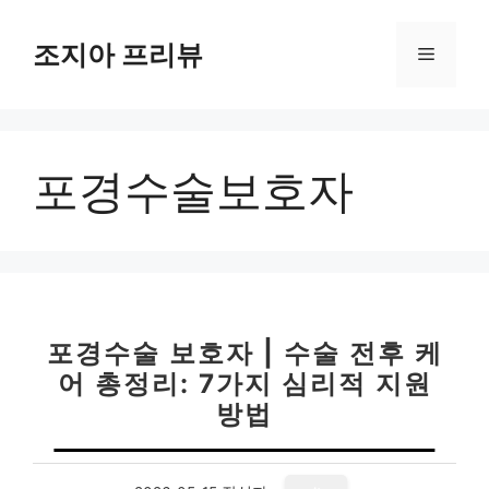
컨
텐
조지아 프리뷰
메
츠
로
뉴
건
너
포경수술보호자
뛰
기
포경수술 보호자 | 수술 전후 케
어 총정리: 7가지 심리적 지원
방법