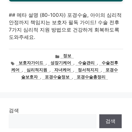
## 메타 설명 (80-100자) 포경수술, 아이의 심리적
안정까지 책임지는 보호자 필독 가이드! 수술 전후
7가지 심리적 지원 방법으로 건강하게 회복하도록
도와주세요.
카
정보
테
태
보호자가이드
,
성장기케어
,
수술관리
,
수술전후
고
그
케어
,
심리적지원
,
자녀케어
,
정서적지지
,
포경수
리
술보호자
,
포경수술정보
,
포경수술총정리
검색
검색