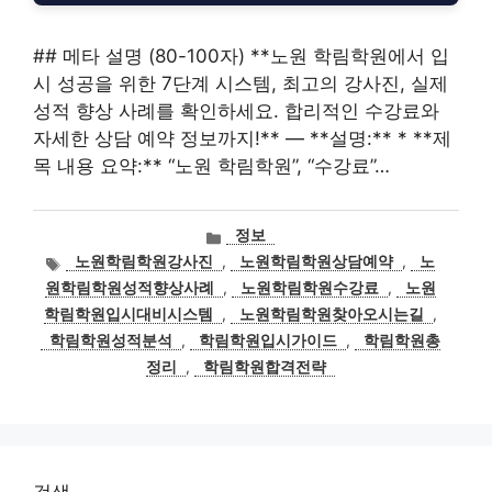
## 메타 설명 (80-100자) **노원 학림학원에서 입
시 성공을 위한 7단계 시스템, 최고의 강사진, 실제
성적 향상 사례를 확인하세요. 합리적인 수강료와
자세한 상담 예약 정보까지!** — **설명:** * **제
목 내용 요약:** “노원 학림학원”, “수강료”…
카
정보
테
태
노원학림학원강사진
,
노원학림학원상담예약
,
노
고
그
원학림학원성적향상사례
,
노원학림학원수강료
,
노원
리
학림학원입시대비시스템
,
노원학림학원찾아오시는길
,
학림학원성적분석
,
학림학원입시가이드
,
학림학원총
정리
,
학림학원합격전략