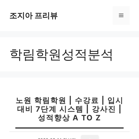
컨
텐
조지아 프리뷰
메
츠
로
뉴
건
너
학림학원성적분석
뛰
기
노원 학림학원 | 수강료 | 입시
대비 7단계 시스템 | 강사진 |
성적향상 A TO Z