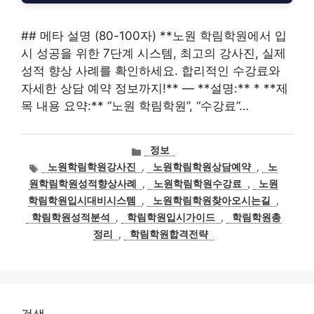
## 메타 설명 (80-100자) **노원 학림학원에서 입
시 성공을 위한 7단계 시스템, 최고의 강사진, 실제
성적 향상 사례를 확인하세요. 합리적인 수강료와
자세한 상담 예약 정보까지!** — **설명:** * **제
목 내용 요약:** “노원 학림학원”, “수강료”…
카
정보
테
태
노원학림학원강사진
,
노원학림학원상담예약
,
노
고
그
원학림학원성적향상사례
,
노원학림학원수강료
,
노원
리
학림학원입시대비시스템
,
노원학림학원찾아오시는길
,
학림학원성적분석
,
학림학원입시가이드
,
학림학원총
정리
,
학림학원합격전략