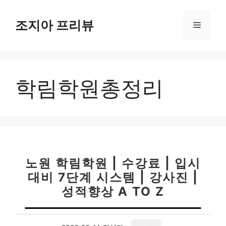
컨
텐
조지아 프리뷰
메
츠
로
뉴
건
너
학림학원총정리
뛰
기
노원 학림학원 | 수강료 | 입시
대비 7단계 시스템 | 강사진 |
성적향상 A TO Z