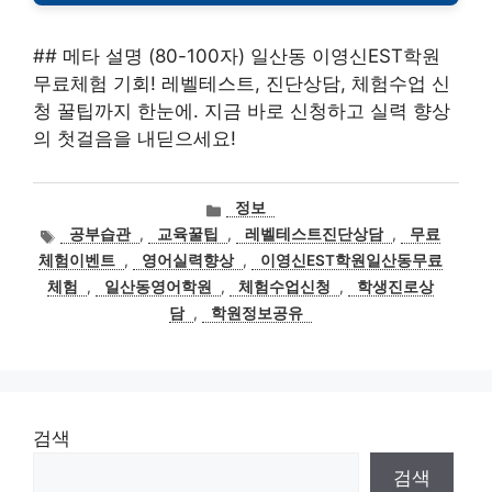
## 메타 설명 (80-100자) 일산동 이영신EST학원
무료체험 기회! 레벨테스트, 진단상담, 체험수업 신
청 꿀팁까지 한눈에. 지금 바로 신청하고 실력 향상
의 첫걸음을 내딛으세요!
카
정보
테
태
공부습관
,
교육꿀팁
,
레벨테스트진단상담
,
무료
고
그
체험이벤트
,
영어실력향상
,
이영신EST학원일산동무료
리
체험
,
일산동영어학원
,
체험수업신청
,
학생진로상
담
,
학원정보공유
검색
검색