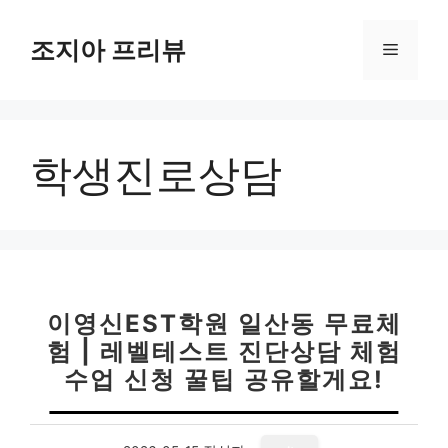
컨
텐
조지아 프리뷰
메
츠
로
뉴
건
너
학생진로상담
뛰
기
이영신EST학원 일산동 무료체
험 | 레벨테스트 진단상담 체험
수업 신청 꿀팁 공유할게요!