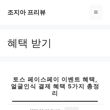
컨
텐
조지아 프리뷰
메
츠
로
뉴
건
너
혜택 받기
뛰
기
토스 페이스페이 이벤트 혜택,
얼굴인식 결제 혜택 5가지 총정
리