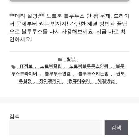
**메타 설명:** 노트북 블루투스 안 됨 문제, 드라이
버 문제부터 켜는 법까지! 간단한 해결 방법과 꿀팁
으로 블루투스를 다시 사용해보세요. 지금 바로 확
인하세요!
카
정보
테
태
IT정보
,
노트북꿀팁
,
노트북블루투스안됨
,
블루
고
그
투스드라이버
,
블루투스연결
,
블루투스켜는법
,
윈도
리
우설정
,
장치관리자
,
컴퓨터수리
,
해결방법
검색
검색