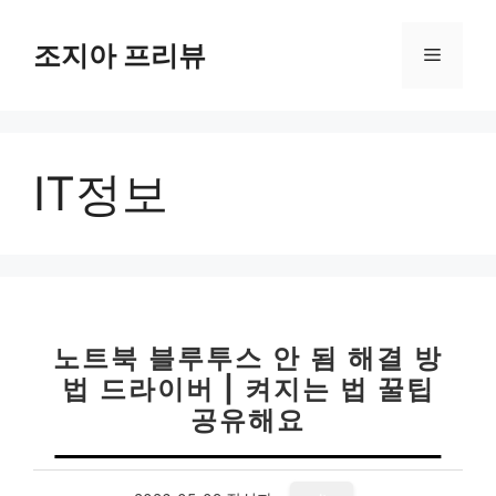
컨
텐
조지아 프리뷰
메
츠
로
뉴
건
너
IT정보
뛰
기
노트북 블루투스 안 됨 해결 방
법 드라이버 | 켜지는 법 꿀팁
공유해요