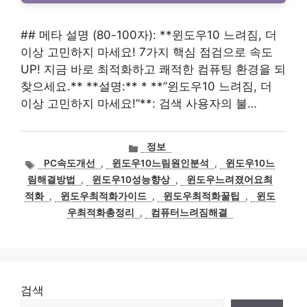
## 메타 설명 (80-100자): **윈도우10 느려짐, 더
이상 고민하지 마세요! 7가지 핵심 점검으로 속도
UP! 지금 바로 최적화하고 쾌적한 컴퓨팅 환경을 되
찾으세요.** **설명:** * **”윈도우10 느려짐, 더
이상 고민하지 마세요!”**: 검색 사용자의 불…
카
정보
테
태
PC속도개선
,
윈도우10느림원인분석
,
윈도우10느
고
그
림해결방법
,
윈도우10성능향상
,
윈도우느려졌어요최
리
적화
,
윈도우최적화가이드
,
윈도우최적화꿀팁
,
윈도
우최적화총정리
,
컴퓨터느려짐해결
검색