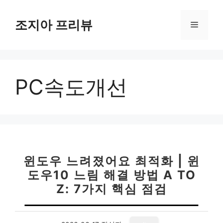
컨
텐
조지아 프리뷰
메
츠
로
뉴
건
너
PC속도개선
뛰
기
윈도우 느려졌어요 최적화 | 윈
도우10 느림 해결 방법 A TO
Z: 7가지 핵심 점검